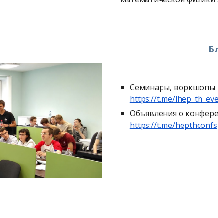
Б
Семинары, воркшопы 
https://t.me/lhep_th_ev
Объявления о конфере
https://t.me/hepthconfs