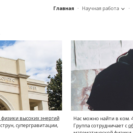
Главная
Научная работа
ip to main content
Skip to navigat
а
 физики высоких энергий
Нас можно найти в ком. 
струн, супергравитации,
Группа сотрудничает с
о
математической физики