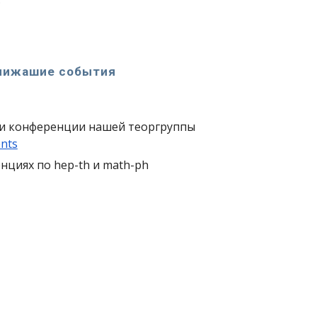
лижашие события
и конференции нашей теоргруппы
ents
нциях по hep-th и math-ph