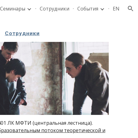
Семинары
Сотрудники
События
EN
ion
Сотрудники
401 ЛК МФТИ (центральная лестница).
бразовательным потоком теоретической и
.